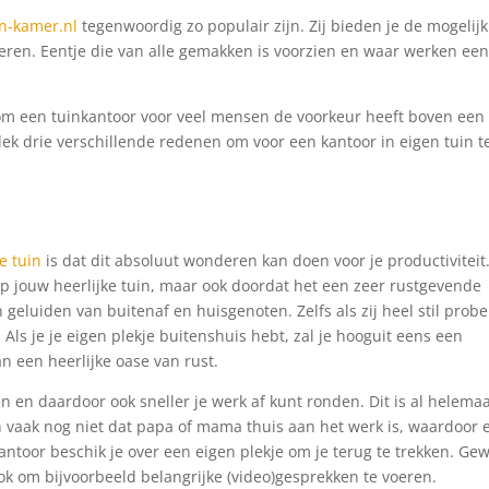
n-kamer.nl
tegenwoordig zo populair zijn. Zij bieden je de mogelij
seren. Eentje die van alle gemakken is voorzien en waar werken ee
aarom een tuinkantoor voor veel mensen de voorkeur heeft boven een
dek drie verschillende redenen om voor een kantoor in eigen tuin t
je tuin
is dat dit absoluut wonderen kan doen voor je productiviteit
op jouw heerlijke tuin, maar ook doordat het een zeer rustgevende
an geluiden van buitenaf en huisgenoten. Zelfs als zij heel stil prob
n. Als je je eigen plekje buitenshuis hebt, zal je hooguit eens een
an een heerlijke oase van rust.
en en daardoor ook sneller je werk af kunt ronden. Dit is al helemaa
en vaak nog niet dat papa of mama thuis aan het werk is, waardoor e
kantoor beschik je over een eigen plekje om je terug te trekken. Ge
 om bijvoorbeeld belangrijke (video)gesprekken te voeren.