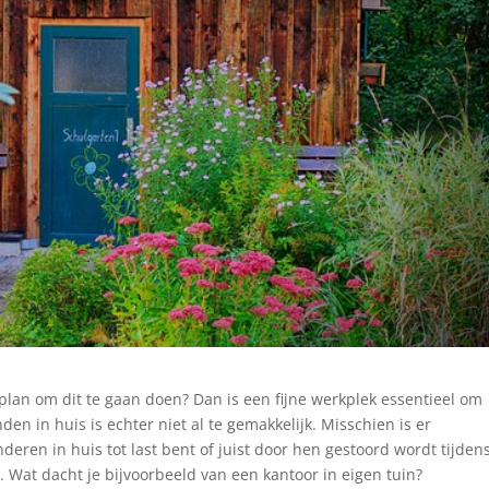
 plan om dit te gaan doen? Dan is een fijne werkplek essentieel om
den in huis is echter niet al te gemakkelijk. Misschien is er
deren in huis tot last bent of juist door hen gestoord wordt tijden
 Wat dacht je bijvoorbeeld van een kantoor in eigen tuin?