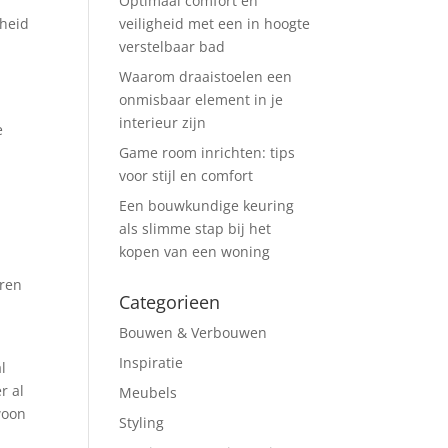
Optimaal comfort en
kheid
veiligheid met een in hoogte
n
verstelbaar bad
Waarom draaistoelen een
onmisbaar element in je
interieur zijn
e
Game room inrichten: tips
voor stijl en comfort
Een bouwkundige keuring
als slimme stap bij het
.
kopen van een woning
eren
Categorieen
Bouwen & Verbouwen
Inspiratie
l
r al
Meubels
woon
Styling