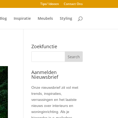
Tips/ Ideeen
Contact Ons
Blog
Inspiratie
Meubels
Styling
Zoekfunctie
Aanmelden
Nieuwsbrief
Nieuwsbrief
Onze nieuwsbrief zit vol met
trends, inspiraties,
verrassingen en het laatste
nieuws over interieurs en
woninginrichting. Als je
hieronder je e-mailadres