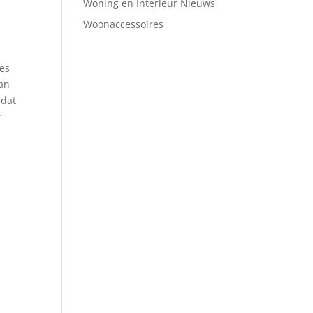
Woning en Interieur Nieuws
Woonaccessoires
ees
dan
 dat
r
o
e