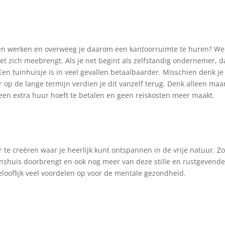
nen werken en overweeg je daarom een kantoorruimte te huren? W
met zich meebrengt. Als je net begint als zelfstandig ondernemer, 
. Een tuinhuisje is in veel gevallen betaalbaarder. Misschien denk je
 op de lange termijn verdien je dit vanzelf terug. Denk alleen maa
geen extra huur hoeft te betalen en geen reiskosten meer maakt.
te creëren waar je heerlijk kunt ontspannen in de vrije natuur. Z
tenshuis doorbrengt en ook nog meer van deze stille en rustgevend
gelooflijk veel voordelen op voor de mentale gezondheid.