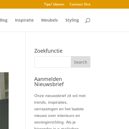
Tips/ Ideeen
Contact Ons
Blog
Inspiratie
Meubels
Styling
Zoekfunctie
Aanmelden
Nieuwsbrief
Nieuwsbrief
Onze nieuwsbrief zit vol met
trends, inspiraties,
verrassingen en het laatste
nieuws over interieurs en
woninginrichting. Als je
hieronder je e-mailadres