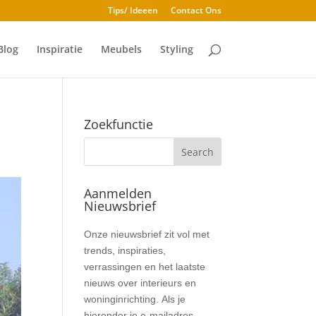
Tips/ Ideeen
Contact Ons
Blog
Inspiratie
Meubels
Styling
Zoekfunctie
Aanmelden
Nieuwsbrief
Nieuwsbrief
Onze nieuwsbrief zit vol met
trends, inspiraties,
verrassingen en het laatste
nieuws over interieurs en
woninginrichting. Als je
hieronder je e-mailadres