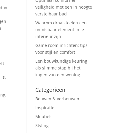
Optimaal comfort en
veiligheid met een in hoogte
ondom
verstelbaar bad
ggen
Waarom draaistoelen een
n
onmisbaar element in je
interieur zijn
Game room inrichten: tips
voor stijl en comfort
Een bouwkundige keuring
eft
als slimme stap bij het
kopen van een woning
 is.
Categorieen
ing,
Bouwen & Verbouwen
Inspiratie
Meubels
Styling