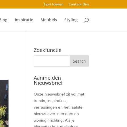
Tips/ Ideeen
Contact Ons
Blog
Inspiratie
Meubels
Styling
Zoekfunctie
Aanmelden
Nieuwsbrief
Nieuwsbrief
Onze nieuwsbrief zit vol met
trends, inspiraties,
verrassingen en het laatste
nieuws over interieurs en
woninginrichting. Als je
hieronder je e-mailadres