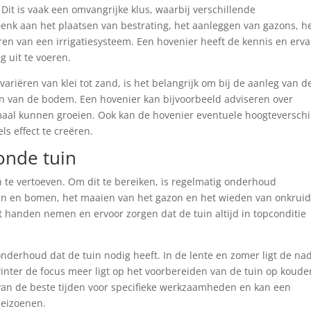
Dit is vaak een omvangrijke klus, waarbij verschillende
k aan het plaatsen van bestrating, het aanleggen van gazons, h
ren van een irrigatiesysteem. Een hovenier heeft de kennis en erva
 uit te voeren.
riëren van klei tot zand, is het belangrijk om bij de aanleg van d
n van de bodem. Een hovenier kan bijvoorbeeld adviseren over
maal kunnen groeien. Ook kan de hovenier eventuele hoogteverschi
s effect te creëren.
onde tuin
 te vertoeven. Om dit te bereiken, is regelmatig onderhoud
ken en bomen, het maaien van het gazon en het wieden van onkruid
t handen nemen en ervoor zorgen dat de tuin altijd in topconditie
 onderhoud dat de tuin nodig heeft. In de lente en zomer ligt de na
 winter de focus meer ligt op het voorbereiden van de tuin op koude
an de beste tijden voor specifieke werkzaamheden en kan een
seizoenen.