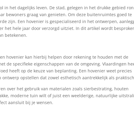
rol in het dagelijks leven. De stad, gelegen in het drukke gebied r
aar bewoners graag van genieten. Om deze buitenruimtes goed te
de zijn. Een hovenier is gespecialiseerd in het ontwerpen, aanle
 het hele jaar door verzorgd uitziet. In dit artikel wordt besproke
kan betekenen.
Een hovenier kan hierbij helpen door rekening te houden met de
et de specifieke eigenschappen van de omgeving. Vlaardingen he
loed heeft op de keuze van beplanting. Een hovenier weet precies
 ontwerp opstellen dat zowel esthetisch aantrekkelijk als praktisch
en over het gebruik van materialen zoals sierbestrating, houten
akke, moderne tuin wilt of juist een weelderige, natuurlijke uitstral
ect aansluit bij je wensen.