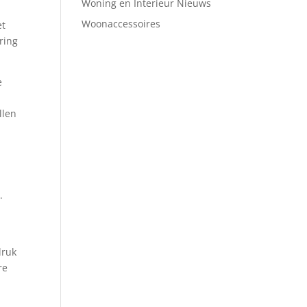
Woning en Interieur Nieuws
Woonaccessoires
et
ring
e
llen
.
druk
re