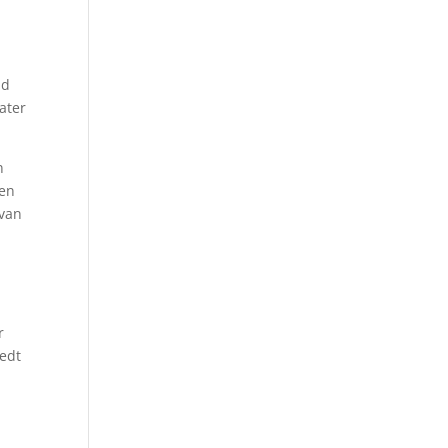
nd
ater
n
een
 van
r
iedt