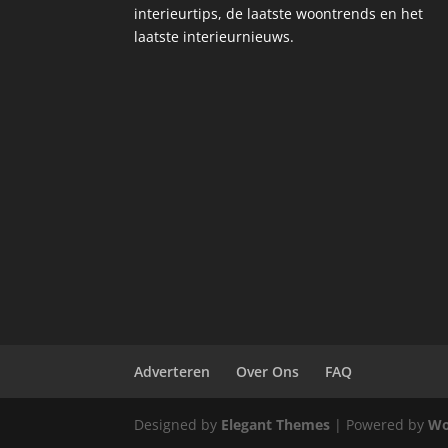
interieurtips, de laatste woontrends en het
laatste interieurnieuws.
Adverteren
Over Ons
FAQ
Designed by
Elegant Themes
| Powered by
Wo