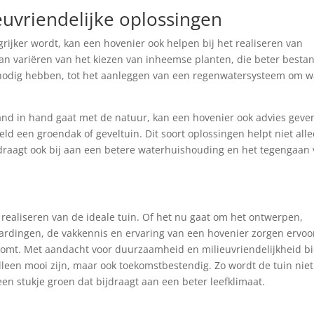
uvriendelijke oplossingen
rijker wordt, kan een hovenier ook helpen bij het realiseren van
 kan variëren van het kiezen van inheemse planten, die beter besta
r nodig hebben, tot het aanleggen van een regenwatersysteem om w
hand in hand gaat met de natuur, kan een hovenier ook advies geve
ld een groendak of geveltuin. Dit soort oplossingen helpt niet all
r draagt ook bij aan een betere waterhuishouding en het tegengaan
 realiseren van de ideale tuin. Of het nu gaat om het ontwerpen,
ardingen, de vakkennis en ervaring van een hovenier zorgen ervoo
 komt. Met aandacht voor duurzaamheid en milieuvriendelijkheid b
lleen mooi zijn, maar ook toekomstbestendig. Zo wordt de tuin niet
en stukje groen dat bijdraagt aan een beter leefklimaat.