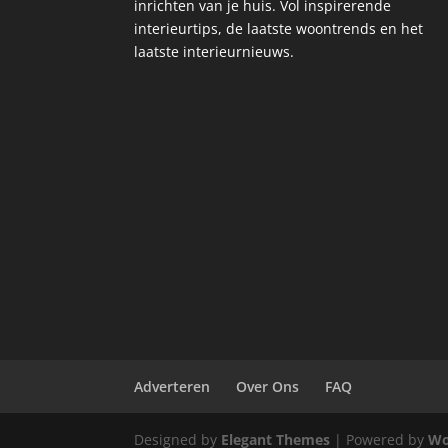
inrichten van je huis. Vol inspirerende
interieurtips, de laatste woontrends en het
laatste interieurnieuws.
Adverteren
Over Ons
FAQ
Designed by
Elegant Themes
| Powered by
Wo