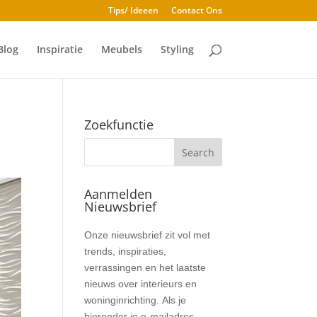
Tips/ Ideeen
Contact Ons
Blog
Inspiratie
Meubels
Styling
Zoekfunctie
Aanmelden
Nieuwsbrief
Nieuwsbrief
Onze nieuwsbrief zit vol met
trends, inspiraties,
verrassingen en het laatste
nieuws over interieurs en
woninginrichting. Als je
hieronder je e-mailadres