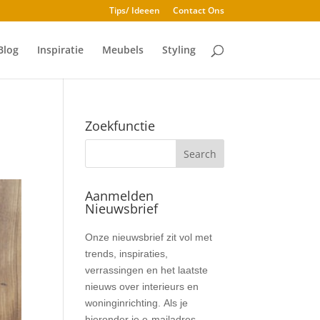
Tips/ Ideeen
Contact Ons
Blog
Inspiratie
Meubels
Styling
Zoekfunctie
Aanmelden
Nieuwsbrief
Nieuwsbrief
Onze nieuwsbrief zit vol met
trends, inspiraties,
verrassingen en het laatste
nieuws over interieurs en
woninginrichting. Als je
hieronder je e-mailadres