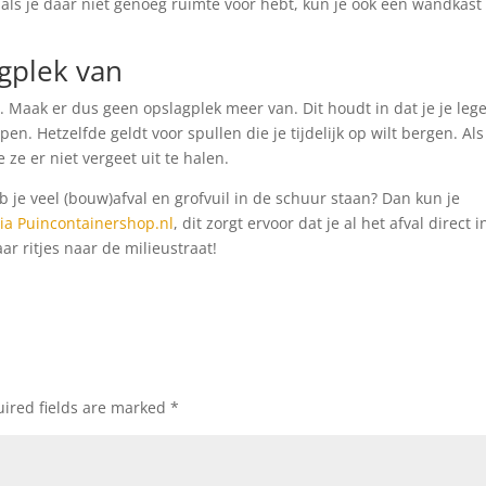
 als je daar niet genoeg ruimte voor hebt, kun je ook een wandkast
agplek van
n. Maak er dus geen opslagplek meer van. Dit houdt in dat je je leg
n. Hetzelfde geldt voor spullen die je tijdelijk op wilt bergen. Als
e ze er niet vergeet uit te halen.
e veel (bouw)afval en grofvuil in de schuur staan? Dan kun je
ia Puincontainershop.nl
, dit zorgt ervoor dat je al het afval direct i
ar ritjes naar de milieustraat!
ired fields are marked
*