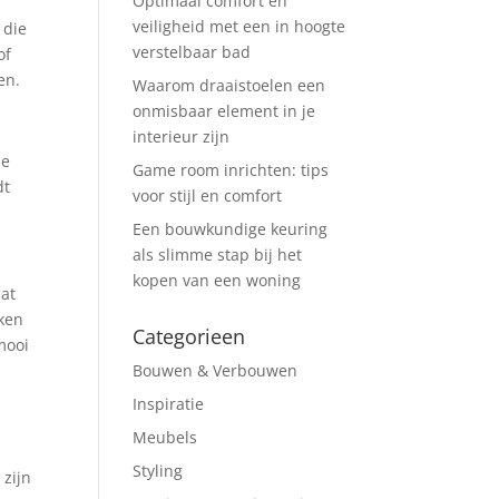
Optimaal comfort en
veiligheid met een in hoogte
 die
verstelbaar bad
of
en.
Waarom draaistoelen een
onmisbaar element in je
interieur zijn
je
Game room inrichten: tips
dt
voor stijl en comfort
Een bouwkundige keuring
als slimme stap bij het
kopen van een woning
dat
nken
Categorieen
mooi
Bouwen & Verbouwen
Inspiratie
Meubels
Styling
zijn