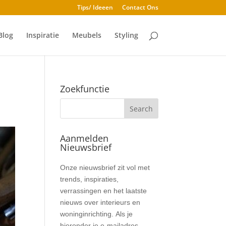
Tips/ Ideeen
Contact Ons
Blog
Inspiratie
Meubels
Styling
Zoekfunctie
Aanmelden
Nieuwsbrief
Nieuwsbrief
Onze nieuwsbrief zit vol met
trends, inspiraties,
verrassingen en het laatste
nieuws over interieurs en
woninginrichting. Als je
hieronder je e-mailadres