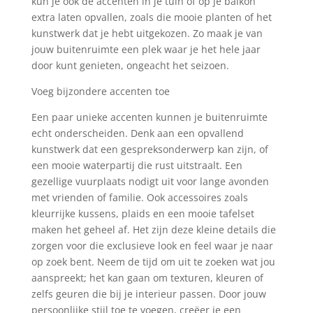
kun je ook de accenten in je tuin of op je balkon
extra laten opvallen, zoals die mooie planten of het
kunstwerk dat je hebt uitgekozen. Zo maak je van
jouw buitenruimte een plek waar je het hele jaar
door kunt genieten, ongeacht het seizoen.
Voeg bijzondere accenten toe
Een paar unieke accenten kunnen je buitenruimte
echt onderscheiden. Denk aan een opvallend
kunstwerk dat een gespreksonderwerp kan zijn, of
een mooie waterpartij die rust uitstraalt. Een
gezellige vuurplaats nodigt uit voor lange avonden
met vrienden of familie. Ook accessoires zoals
kleurrijke kussens, plaids en een mooie tafelset
maken het geheel af. Het zijn deze kleine details die
zorgen voor die exclusieve look en feel waar je naar
op zoek bent. Neem de tijd om uit te zoeken wat jou
aanspreekt; het kan gaan om texturen, kleuren of
zelfs geuren die bij je interieur passen. Door jouw
persoonlijke stijl toe te voegen, creëer je een