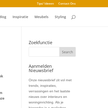
Tips/ Ideeen
Contact Ons
Blog
Inspiratie
Meubels
Styling
Zoekfunctie
Aanmelden
Nieuwsbrief
ink
Nieuwsbrief
Onze nieuwsbrief zit vol met
trends, inspiraties,
verrassingen en het laatste
om
nieuws over interieurs en
nze
woninginrichting. Als je
hieronder je e-mailadres