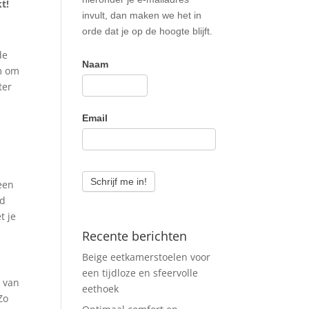
t!
invult, dan maken we het in
orde dat je op de hoogte blijft.
de
Naam
em om
ter
Email
Schrijf me in!
 een
ld
t je
Recente berichten
Beige eetkamerstoelen voor
een tijdloze en sfeervolle
n van
eethoek
Zo