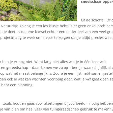
snoeischaar oppak
Of de schoffel. Of 
 Natuurlijk, zolang je een los klusje hebt, is er geen enkel proble
at je doet. Is dat ene karwei echter een onderdeel van een veel gro
 projectmatig te werk om ervoor te zorgen dat je altijd precies weet
 ben je er nog niet. Want lang niet alles wat je in één keer wilt
l en gereedschap – daar komen we zo op – ben je waarschijnlijk al
 op wat het meest belangrijk is. Zodra je een lijst hebt samengeste
 dan ook al wat kan wachten voorlopig door. Wat je
wel
gaat doen ze
e hebt een planning!
l – zoals hout en gaas voor afzettingen bijvoorbeeld – nodig hebbe
n je van plan om heel vaak van tuingereedschap gebruik te maken? 